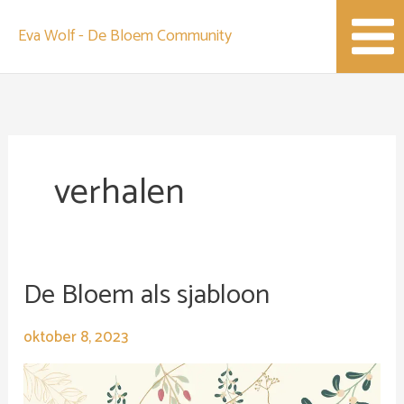
Spring
Eva Wolf - De Bloem Community
naar
de
content
verhalen
De Bloem als sjabloon
De
Bloem
als
oktober 8, 2023
sjabloon