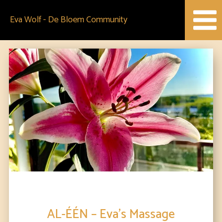
Spring
Eva Wolf - De Bloem Community
naar
de
content
AL-ÉÉN – Eva’s Massage