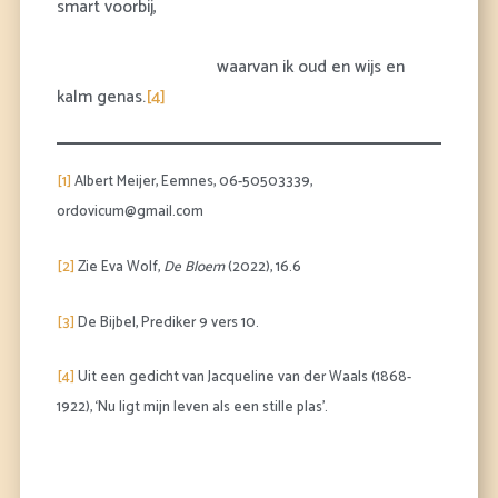
smart voorbij,
waarvan ik oud en wijs en
kalm genas.
[4]
[1]
Albert Meijer, Eemnes, 06-50503339,
ordovicum@gmail.com
[2]
Zie Eva Wolf,
De Bloem
(2022), 16.6
[3]
De Bijbel, Prediker 9 vers 10.
[4]
Uit een gedicht van Jacqueline van der Waals (1868-
1922), ‘Nu ligt mijn leven als een stille plas’.
Vorige
Vol